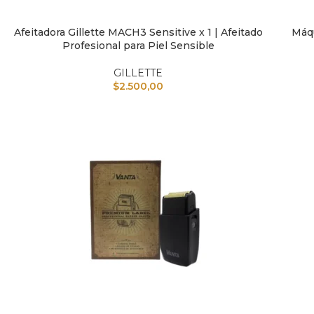
Afeitadora Gillette MACH3 Sensitive x 1 | Afeitado
Máqu
AÑADIR AL CARRITO
AÑAD
Profesional para Piel Sensible
GILLETTE
$
2.500,00