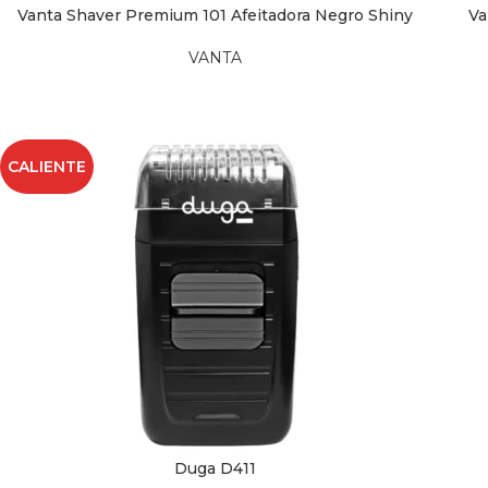
Vanta Shaver Premium 101 Afeitadora Negro Shiny
Va
LEER MÁS
AÑAD
VANTA
CALIENTE
Duga D411
AÑADIR AL CARRITO
AÑAD