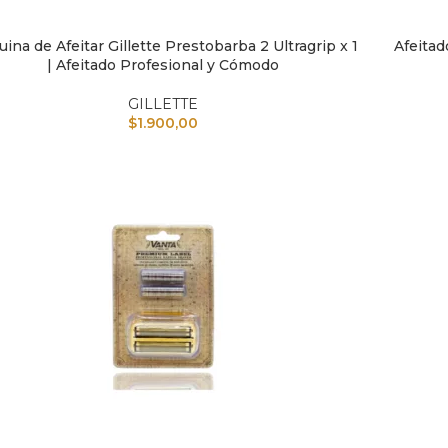
ina de Afeitar Gillette Prestobarba 2 Ultragrip x 1
Afeitad
IR AL CARRITO
LEER MÁS
| Afeitado Profesional y Cómodo
GILLETTE
$
1.900,00