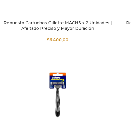
Repuesto Cartuchos Gillette MACH3 x 2 Unidades |
Re
AÑADIR AL CARRITO
AÑAD
Afeitado Preciso y Mayor Duración
$
6.400,00