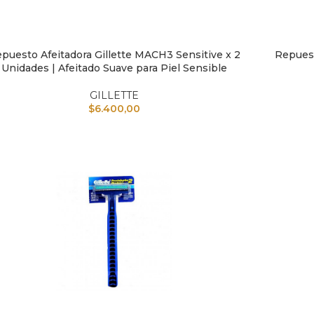
puesto Afeitadora Gillette MACH3 Sensitive x 2
Repuest
IR AL CARRITO
AÑADIR A
Unidades | Afeitado Suave para Piel Sensible
GILLETTE
$
6.400,00