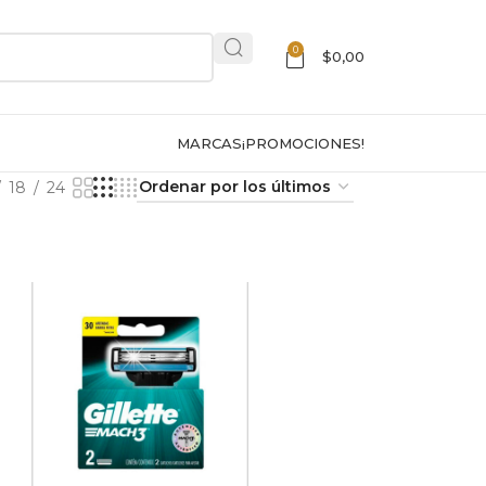
0
$
0,00
MARCAS
¡PROMOCIONES!
18
24