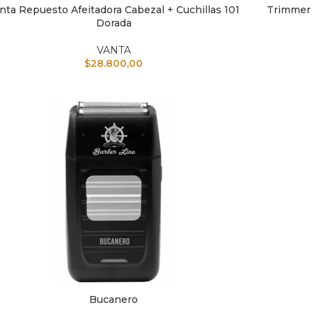
nta Repuesto Afeitadora Cabezal + Cuchillas 101
Trimmer 
IR AL CARRITO
AÑADIR A
Dorada
VANTA
$
28.800,00
Bucanero
IR AL CARRITO