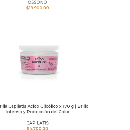
OSSONO
$
19.900,00
lla Capilatis Ácido Glicólico x 170 g | Brillo
L CARRITO
Intenso y Protección del Color
CAPILATIS
$
4.700,00