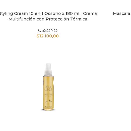
Styling Cream 10 en 1 Ossono x 180 ml | Crema
Máscara 
IR AL CARRITO
AÑADIR A
Multifunción con Protección Térmica
OSSONO
$
12.100,00