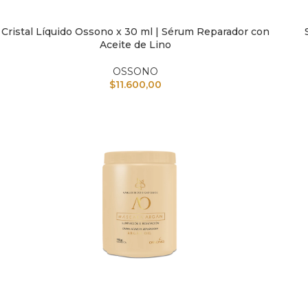
Cristal Líquido Ossono x 30 ml | Sérum Reparador con
AÑADIR AL CARRITO
AÑAD
Aceite de Lino
OSSONO
$
11.600,00