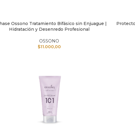
hase Ossono Tratamiento Bifásico sin Enjuague |
Protecto
IR AL CARRITO
AÑADIR A
Hidratación y Desenredo Profesional
OSSONO
$
11.000,00