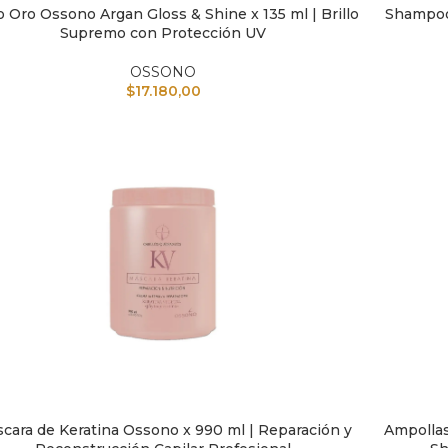
lo Oro Ossono Argan Gloss & Shine x 135 ml | Brillo
Shampoo 
IR AL CARRITO
AÑADIR A
Supremo con Protección UV
OSSONO
$
17.180,00
cara de Keratina Ossono x 990 ml | Reparación y
Ampollas
IR AL CARRITO
AÑADIR A