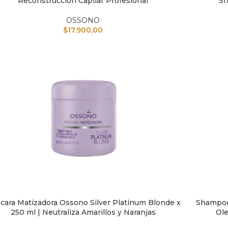
Reconstrucción Capilar Profesional
Sh
OSSONO
$
17.900,00
cara Matizadora Ossono Silver Platinum Blonde x
Shampoo 
IR AL CARRITO
AÑADIR A
250 ml | Neutraliza Amarillos y Naranjas
Ole