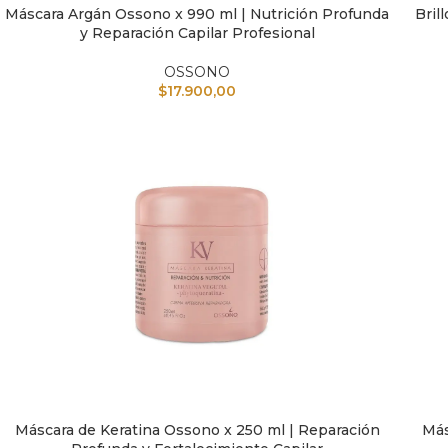
Máscara Argán Ossono x 990 ml | Nutrición Profunda
Bril
AÑADIR AL CARRITO
AÑAD
y Reparación Capilar Profesional
OSSONO
$
17.900,00
Máscara de Keratina Ossono x 250 ml | Reparación
Más
AÑADIR AL CARRITO
AÑAD