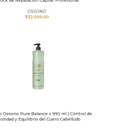
ock de Reparación Capilar Profesional
OSSONO
$
32.000,00
Ossono Pure Balance x 990 ml | Control de
L CARRITO
osidad y Equilibrio del Cuero Cabelludo