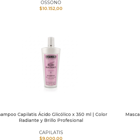
OSSONO
$
10.152,00
ampoo Capilatis Ácido Glicólico x 350 ml | Color
Mascari
IR AL CARRITO
AÑADIR A
Radiante y Brillo Profesional
CAPILATIS
$
9.000,00