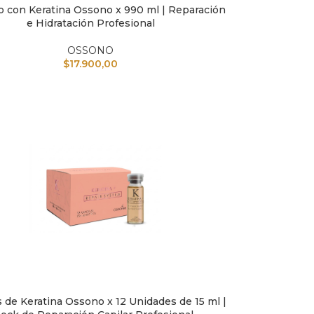
con Keratina Ossono x 990 ml | Reparación
L CARRITO
e Hidratación Profesional
OSSONO
$
17.900,00
 de Keratina Ossono x 12 Unidades de 15 ml |
L CARRITO