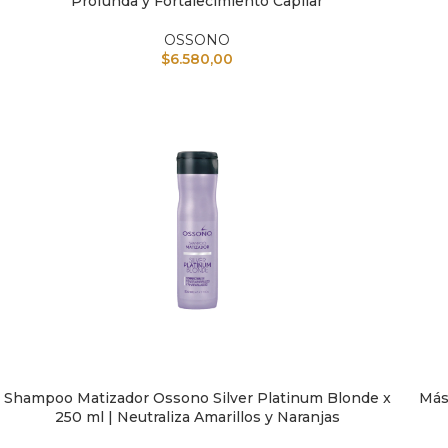
Profunda y Fortalecimiento Capilar
OSSONO
$
6.580,00
Shampoo Matizador Ossono Silver Platinum Blonde x
Más
AÑADIR AL CARRITO
AÑAD
250 ml | Neutraliza Amarillos y Naranjas