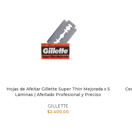
Hojas de Afeitar Gillette Super Thin Mejorada x 5
Cer
AÑADIR AL CARRITO
AÑAD
Láminas | Afeitado Profesional y Preciso
GILLETTE
$
2.400,00