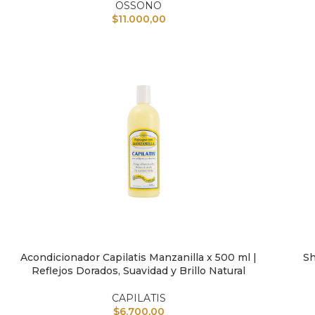
OSSONO
$
11.000,00
Acondicionador Capilatis Manzanilla x 500 ml |
Sh
AÑADIR AL CARRITO
AÑAD
Reflejos Dorados, Suavidad y Brillo Natural
CAPILATIS
$
6.700,00