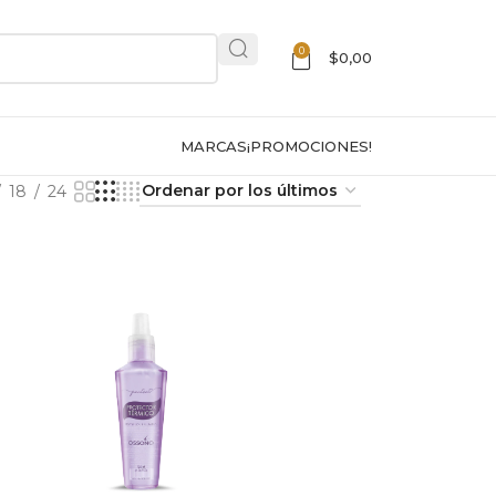
0
$
0,00
MARCAS
¡PROMOCIONES!
18
24