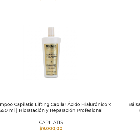
mpoo Capilatis Lifting Capilar Ácido Hialurónico x
Bálsa
IR AL CARRITO
AÑADIR A
350 ml | Hidratación y Reparación Profesional
CAPILATIS
$
9.000,00