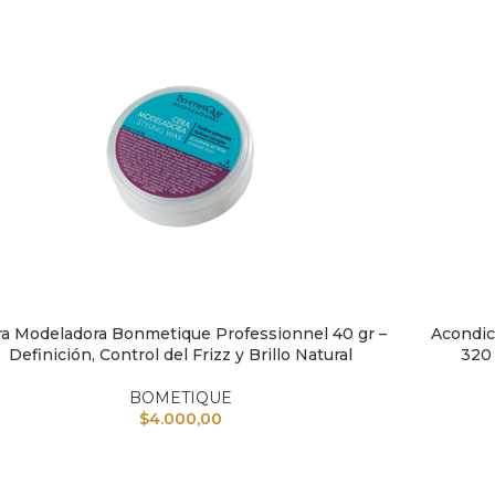
a Modeladora Bonmetique Professionnel 40 gr –
Acondic
IR AL CARRITO
AÑADIR A
Definición, Control del Frizz y Brillo Natural
320 
BOMETIQUE
$
4.000,00