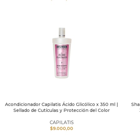
Acondicionador Capilatis Ácido Glicólico x 350 ml |
Sha
AÑADIR AL CARRITO
AÑAD
Sellado de Cutículas y Protección del Color
CAPILATIS
$
9.000,00