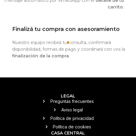
mensaje automático por WhatsApp con el
detalle de tu
carrito
.
Finalizá tu compra con asesoramiento
Nuestro equipo recibirá tu consulta, confirmará
disponibilidad, formas de pago y coordinará con vos la
finalización de la compra
.
LEGAL
Preguntas frecuentes
Aviso legal
Política de privacidad
Política de cookies
CASA CENTRAL