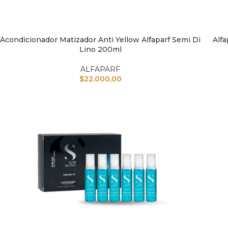
Acondicionador Matizador Anti Yellow Alfaparf Semi Di
Alf
AÑADIR AL CARRITO
AÑAD
Lino 200ml
ALFAPARF
$
22.000,00