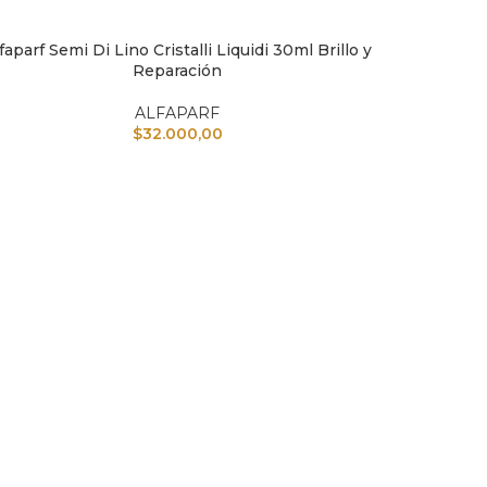
faparf Semi Di Lino Cristalli Liquidi 30ml Brillo y
IR AL CARRITO
AÑADIR A
Reparación
ALFAPARF
$
32.000,00