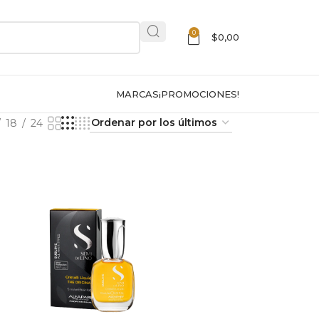
0
$
0,00
MARCAS
¡PROMOCIONES!
18
24