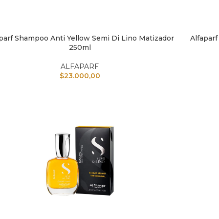
aparf Shampoo Anti Yellow Semi Di Lino Matizador
Alfaparf
IR AL CARRITO
AÑADIR A
250ml
ALFAPARF
$
23.000,00