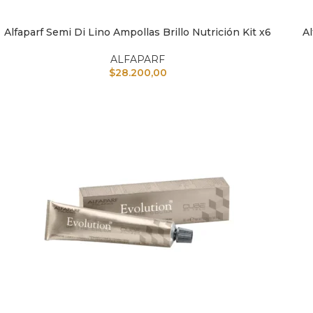
Alfaparf Semi Di Lino Ampollas Brillo Nutrición Kit x6
Al
AÑADIR AL CARRITO
AÑAD
ALFAPARF
$
28.200,00