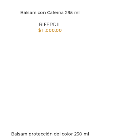
Balsam con Cafeína 295 ml
IR AL CARRITO
AÑADIR A
BIFERDIL
$
11.000,00
Balsam protección del color 250 ml
IR AL CARRITO
AÑADIR A