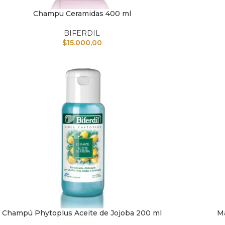
Champu Ceramidas 400 ml
IR AL CARRITO
AÑADIR A
BIFERDIL
$
15.000,00
Champú Phytoplus Aceite de Jojoba 200 ml
Má
IR AL CARRITO
AÑADIR A