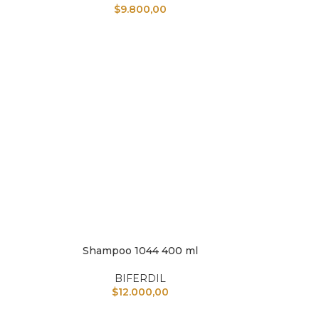
$
9.800,00
AÑAD
Shampoo 1044 400 ml
AÑADIR AL CARRITO
AÑAD
BIFERDIL
$
12.000,00