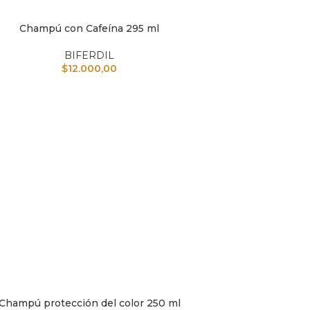
Champú con Cafeína 295 ml
L CARRITO
BIFERDIL
$
12.000,00
Champú protección del color 250 ml
L CARRITO