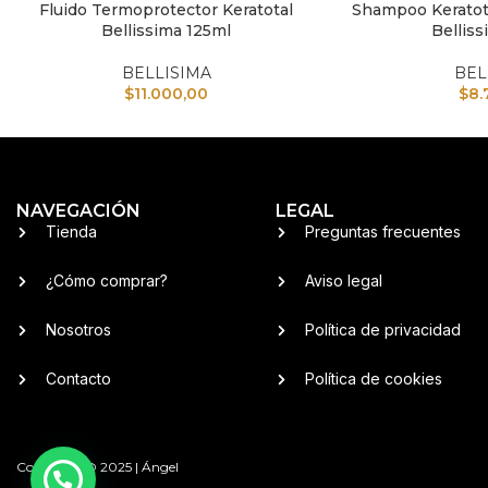
Fluido Termoprotector Keratotal
Shampoo Keratot
AÑADIR AL CARRITO
AÑADIR AL CARRI
Bellissima 125ml
Bellis
BELLISIMA
BEL
$
11.000,00
$
8.
NAVEGACIÓN
LEGAL
Tienda
Preguntas frecuentes
¿Cómo comprar?
Aviso legal
Nosotros
Política de privacidad
Contacto
Política de cookies
Copyright © 2025 | Ángel