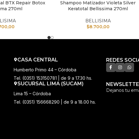
al BTX Repair Botox
Shampoo Matizador Violeta Silver
TO
AÑADIR AL CARRITO
sima 270ml
Keratotal Bellissima 270ml
LISIMA
BELLISIMA
700,00
$
8.700,00
CASA CENTRAL
REDES SOCI
Humberto Primo 44 – Córdoba
Tel. (0351) 153150781 | de 9 a 17.30 hs.
SUCURSAL LIMA (SUCAM)
NEWSLETTE
Dejanos tu ema
Lima 15 – Córdoba
Tel. (0351) 156668290 | de 9 a 18.00 hs.