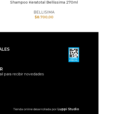
Shampoo Keratotal Bellissima 270ml
Keraplex Polvo
AÑADIR AL CARRITO
AÑADIR AL CAR
700g Acl
BELLISIMA
$
8.700,00
B
$
ALES
R
il para recibir novedades
Tienda online desarrollada por
Luppi Studio