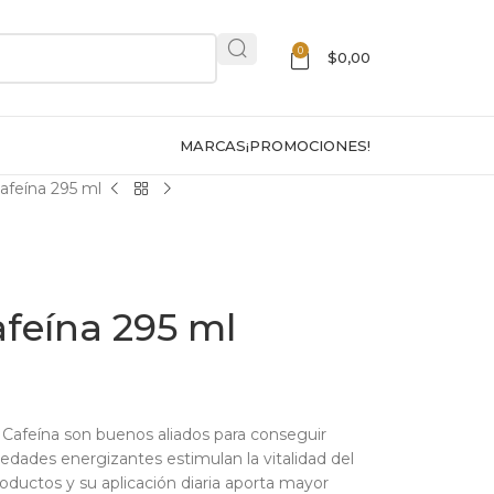
0
$
0,00
MARCAS
¡PROMOCIONES!
feína 295 ml
feína 295 ml
Cafeína son buenos aliados para conseguir
piedades energizantes estimulan la vitalidad del
roductos y su aplicación diaria aporta mayor