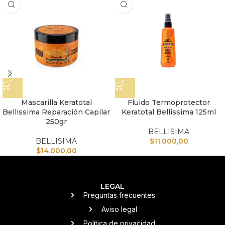
Mascarilla Keratotal
Fluido Termoprotector
Bellissima Reparación Capilar
Keratotal Bellissima 125ml
250gr
BELLISIMA
BELLISIMA
$
11.000,00
$
14.000,00
LEGAL
Preguntas frecuentes
Aviso legal
Política de privacidad