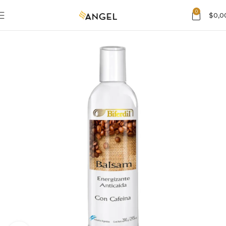
0
$
0,0