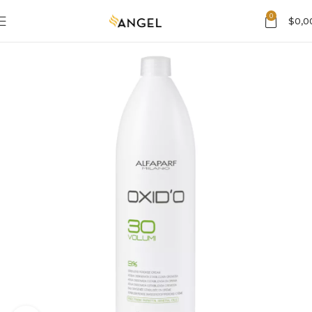
0
$
0,0