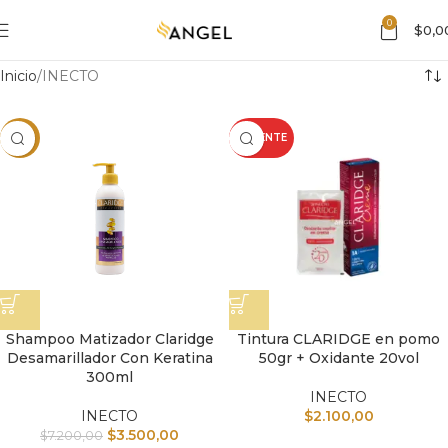
0
$
0,0
Inicio
INECTO
-51%
CALIENTE
Shampoo Matizador Claridge
Tintura CLARIDGE en pomo
Desamarillador Con Keratina
50gr + Oxidante 20vol
300ml
INECTO
INECTO
$
2.100,00
$
3.500,00
$
7.200,00