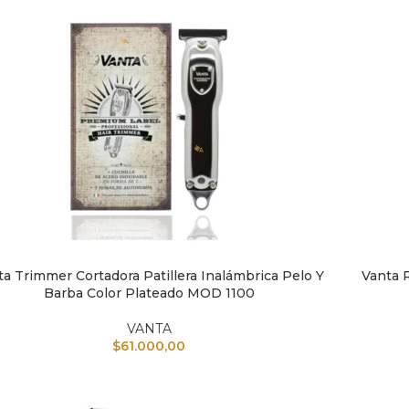
ta Trimmer Cortadora Patillera Inalámbrica Pelo Y
Vanta R
IR AL CARRITO
AÑADIR A
Barba Color Plateado MOD 1100
VANTA
$
61.000,00