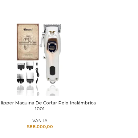
Clipper Maquina De Cortar Pelo Inalámbrica
L CARRITO
1001
VANTA
$
88.000,00