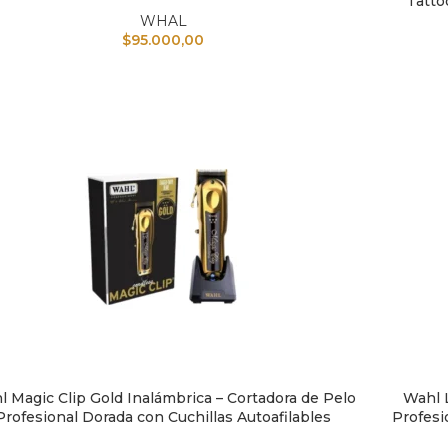
Tatto
WHAL
$
95.000,00
 Magic Clip Gold Inalámbrica – Cortadora de Pelo
Wahl 
IR AL CARRITO
AÑADIR A
Profesional Dorada con Cuchillas Autoafilables
Profesi