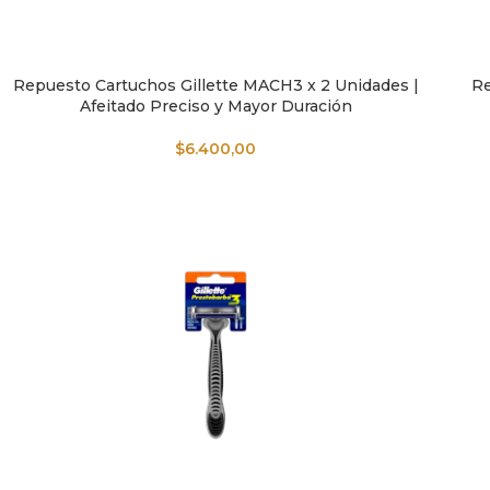
Repuesto Cartuchos Gillette MACH3 x 2 Unidades |
Re
AÑADIR AL CARRITO
AÑAD
Afeitado Preciso y Mayor Duración
$
6.400,00