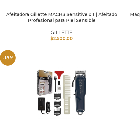
Afeitadora Gillette MACH3 Sensitive x 1 | Afeitado
Máqu
AÑADIR AL CARRITO
AÑAD
Profesional para Piel Sensible
GILLETTE
$
2.500,00
-18%