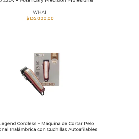
o 220V – Potencia y Precisión Profesional
WHAL
$
135.000,00
Legend Cordless – Máquina de Cortar Pelo
L CARRITO
onal Inalámbrica con Cuchillas Autoafilables