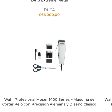
D413 Extreme Metal
DUGA
$
66.000,00
Wahl Profesional Moser 1400 Series – Máquina de
Wahl
AÑADIR AL CARRITO
AÑAD
Cortar Pelo con Precisión Alemana y Diseño Clásico