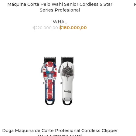
Máquina Corta Pelo Wahl Senior Cordless 5 Star
AÑADIR AL CARRITO
AÑAD
Series Profesional
WHAL
$
180.000,00
$
220.000,00
Duga Máquina de Corte Profesional Cordless Clipper
AÑADIR AL CARRITO
AÑAD