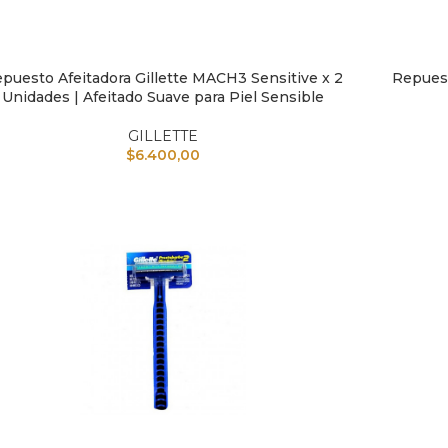
puesto Afeitadora Gillette MACH3 Sensitive x 2
Repuest
IR AL CARRITO
AÑADIR A
Unidades | Afeitado Suave para Piel Sensible
GILLETTE
$
6.400,00