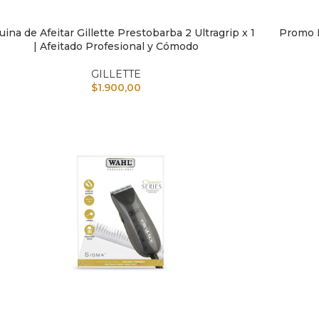
ina de Afeitar Gillette Prestobarba 2 Ultragrip x 1
Promo M
IR AL CARRITO
AÑADIR A
| Afeitado Profesional y Cómodo
GILLETTE
$
1.900,00