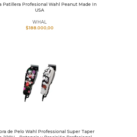
 Patillera Profesional Wahl Peanut Made In
L CARRITO
USA
WHAL
$
188.000,00
ora de Pelo Wahl Professional Super Taper
L CARRITO