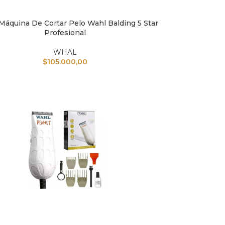
áquina De Cortar Pelo Wahl Balding 5 Star
L CARRITO
Profesional
WHAL
$
105.000,00