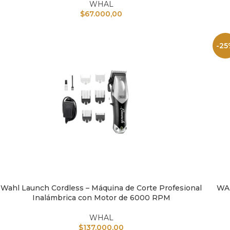
WHAL
$
67.000,00
-25
Wahl Launch Cordless – Máquina de Corte Profesional
WAH
AÑADIR AL CARRITO
AÑAD
Inalámbrica con Motor de 6000 RPM
WHAL
$
137.000,00