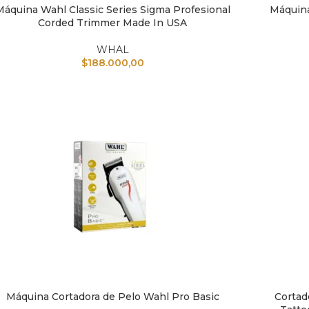
Máquina Wahl Classic Series Sigma Profesional
Máquina
IR AL CARRITO
AÑADIR A
Corded Trimmer Made In USA
WHAL
$
188.000,00
Máquina Cortadora de Pelo Wahl Pro Basic
Cortad
IR AL CARRITO
AÑADIR A