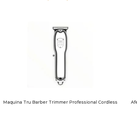
Maquina Tru Barber Trimmer Professional Cordless
Af
LEER MÁS
LEER