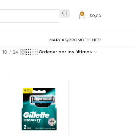
0
$
0,00
MARCAS
¡PROMOCIONES!
18
24