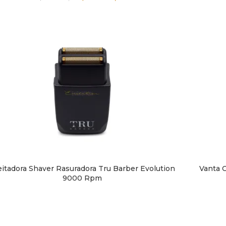
eitadora Shaver Rasuradora Tru Barber Evolution
Vanta 
 MÁS
AÑADIR A
9000 Rpm