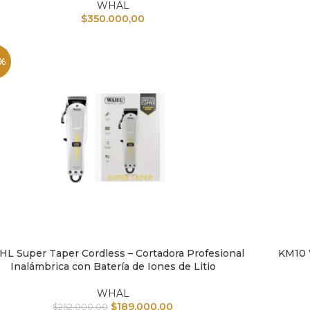
WHAL
$
350.000,00
%
L Super Taper Cordless – Cortadora Profesional
KM10 
IR AL CARRITO
AÑADIR A
Inalámbrica con Batería de Iones de Litio
WHAL
$
189.000,00
$
252.000,00