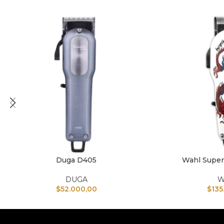
Duga D405
Wahl Super
AÑADIR AL CARRITO
AÑADIR AL CARRI
DUGA
W
$
52.000,00
$
135