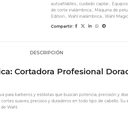
autoafilables
,
cuidado capilar
,
Equipos
de corte inalámbrica
,
Máquina de peluq
Edition
,
Wahl inalámbrica
,
Wahl Magic
Compartir:
DESCRIPCIÓN
ca: Cortadora Profesional Dora
iva para barberos y estilistas que buscan potencia, precisión y di
ce cortes suaves, precisos y duraderos en todo tipo de cabello. Su
l de Wahl.