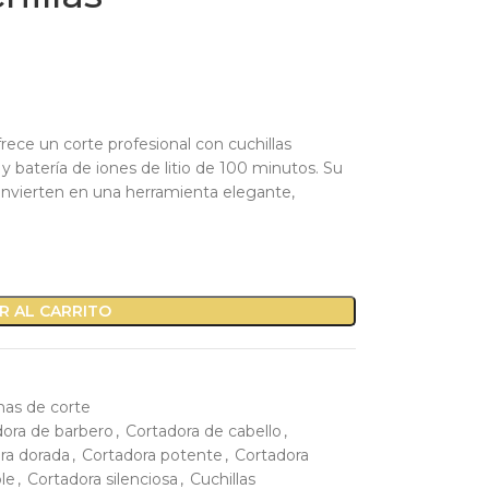
rece un corte profesional con cuchillas
 y batería de iones de litio de 100 minutos. Su
onvierten en una herramienta elegante,
R AL CARRITO
as de corte
dora de barbero
,
Cortadora de cabello
,
ra dorada
,
Cortadora potente
,
Cortadora
le
,
Cortadora silenciosa
,
Cuchillas