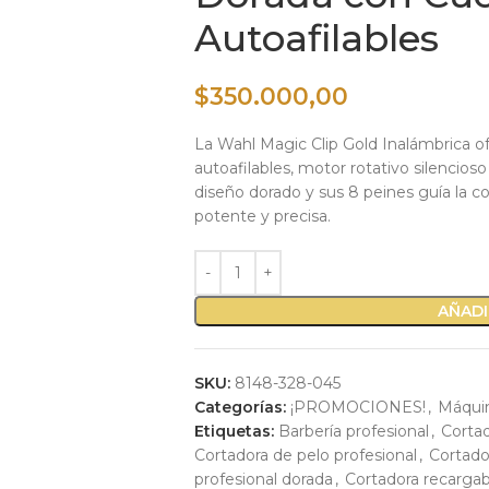
Autoafilables
$
350.000,00
La Wahl Magic Clip Gold Inalámbrica of
autoafilables, motor rotativo silencioso
diseño dorado y sus 8 peines guía la c
potente y precisa.
AÑADI
SKU:
8148-328-045
Categorías:
¡PROMOCIONES!
,
Máquin
Etiquetas:
Barbería profesional
,
Corta
Cortadora de pelo profesional
,
Cortado
profesional dorada
,
Cortadora recargab