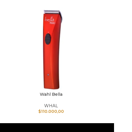
Wahl Bella
Wahl
AÑADIR AL CARRITO
AÑADIR AL CAR
WHAL
$
110.000,00
$