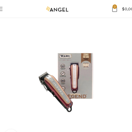
0
$
0,0