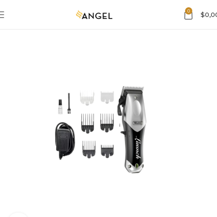
0
$
0,0