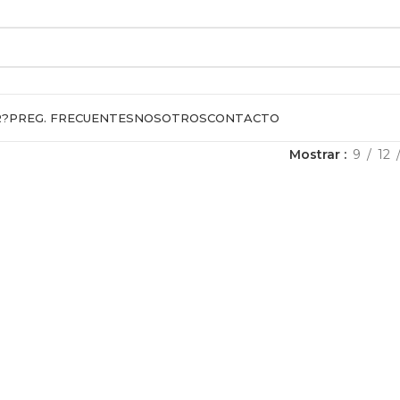
R?
PREG. FRECUENTES
NOSOTROS
CONTACTO
Mostrar
9
12