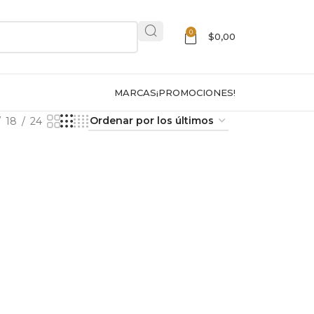
0
$
0,00
MARCAS
¡PROMOCIONES!
18
24