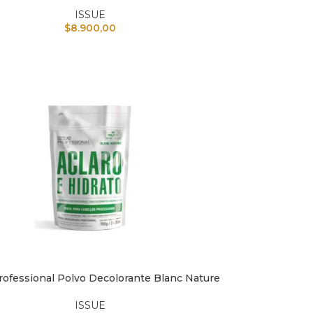
ISSUE
$
8.900,00
rofessional Polvo Decolorante Blanc Nature
L CARRITO
ISSUE