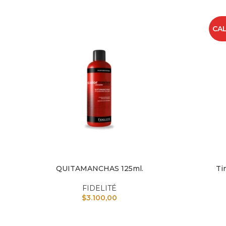
CAL
QUITAMANCHAS 125ml.
Ti
AÑADIR AL CARRITO
AÑAD
FIDELITÉ
$
3.100,00