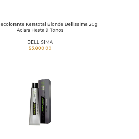
ecolorante Keratotal Blonde Bellissima 20g
L CARRITO
Aclara Hasta 9 Tonos
BELLISIMA
$
3.800,00