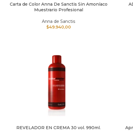
Carta de Color Anna De Sanctis Sin Amoníaco
A
AÑADIR AL CARRITO
AÑAD
Muestrario Profesional
Anna de Sanctis
$
49.940,00
REVELADOR EN CREMA 30 vol. 990ml.
Apr
AÑADIR AL CARRITO
AÑAD