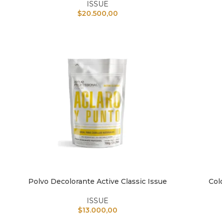
ISSUE
$
20.500,00
Polvo Decolorante Active Classic Issue
Col
AÑADIR AL CARRITO
AÑAD
ISSUE
$
13.000,00