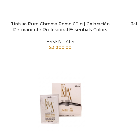
Tintura Pure Chroma Pomo 60 g | Coloración
Ja
AÑADIR AL CARRITO
AÑAD
Permanente Profesional Essentials Colors
ESSENTIALS
$
3.000,00