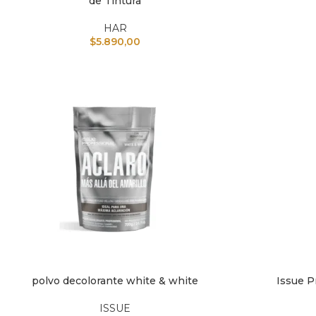
de Tintura
HAR
$
5.890,00
polvo decolorante white & white
Issue P
IR AL CARRITO
AÑADIR A
ISSUE