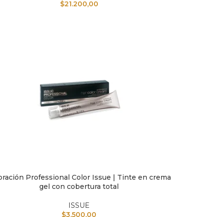
$
21.200,00
oración Professional Color Issue | Tinte en crema
IR AL CARRITO
AÑADIR A
gel con cobertura total
ISSUE
$
3.500,00