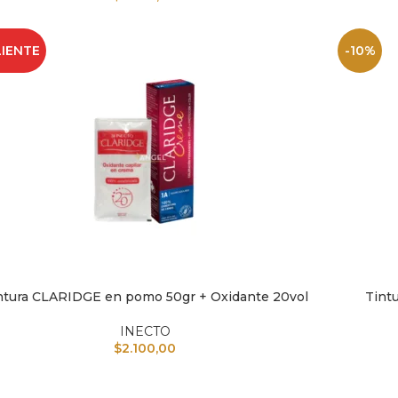
IENTE
-10%
ntura CLARIDGE en pomo 50gr + Oxidante 20vol
Tint
IR AL CARRITO
AÑADIR A
INECTO
$
2.100,00