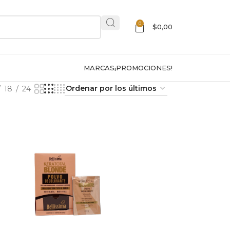
0
$
0,00
MARCAS
¡PROMOCIONES!
18
24