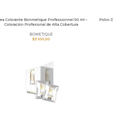
lea Colorante Bonmetique Professionnel 50 ml –
Polvo D
IR AL CARRITO
AÑADIR A
Coloración Profesional de Alta Cobertura
BOMETIQUE
$
3.100,00