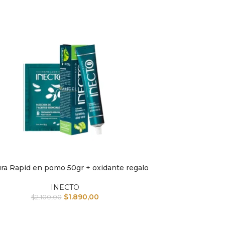
ura Rapid en pomo 50gr + oxidante regalo
L CARRITO
INECTO
$
1.890,00
$
2.100,00