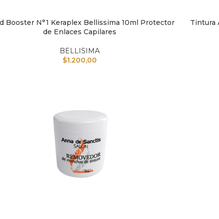
 Booster N°1 Keraplex Bellissima 10ml Protector
Tintura
IR AL CARRITO
AÑADIR A
de Enlaces Capilares
BELLISIMA
$
1.200,00