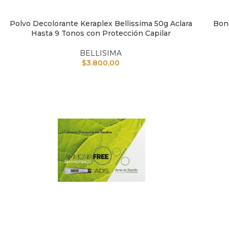
Polvo Decolorante Keraplex Bellissima 50g Aclara
Bond
AÑADIR AL CARRITO
AÑAD
Hasta 9 Tonos con Protección Capilar
BELLISIMA
$
3.800,00