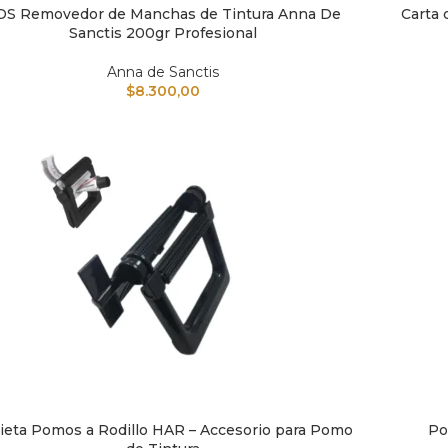
DS Removedor de Manchas de Tintura Anna De
Carta 
IR AL CARRITO
AÑADIR A
Sanctis 200gr Profesional
Anna de Sanctis
$
8.300,00
ieta Pomos a Rodillo HAR – Accesorio para Pomo
Po
IR AL CARRITO
AÑADIR A