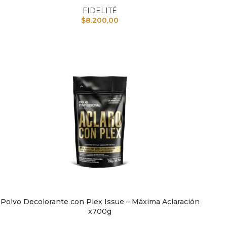
FIDELITÉ
$
8.200,00
Polvo Decolorante con Plex Issue – Máxima Aclaración
AÑADIR AL CARRITO
AÑAD
x700g