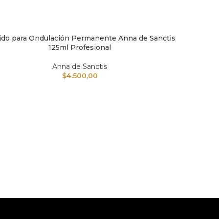
ido para Ondulación Permanente Anna de Sanctis
IR AL CARRITO
125ml Profesional
Anna de Sanctis
$
4.500,00