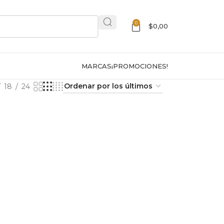
0
$
0,00
MARCAS
¡PROMOCIONES!
18
24