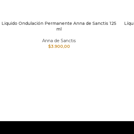
Liquido Ondulación Permanente Anna de Sanctis 125
Líqu
AÑADIR AL CARRITO
AÑAD
ml
Anna de Sanctis
$
3.900,00