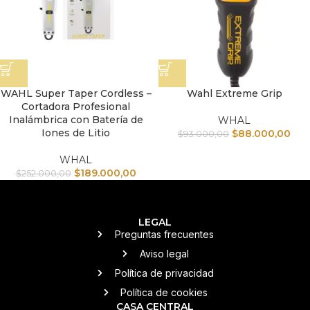
WAHL Super Taper Cordless –
Wahl Extreme Grip
Cortadora Profesional
Inalámbrica con Batería de
WHAL
Iones de Litio
$
88.000,00
$
93.000,00
WHAL
$
189.000,00
$
252.000,00
LEGAL
Preguntas frecuentes
Aviso legal
Política de privacidad
Política de cookies
CASA CENTRAL