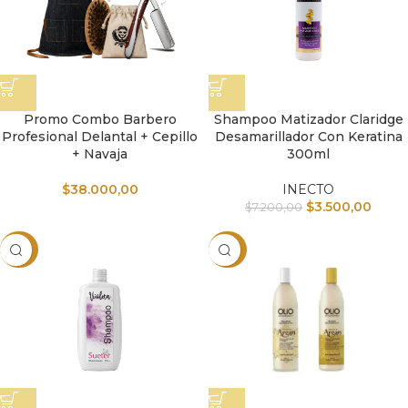
Promo Combo Barbero
Shampoo Matizador Claridge
Profesional Delantal + Cepillo
Desamarillador Con Keratina
+ Navaja
300ml
$
38.000,00
INECTO
$
3.500,00
$
7.200,00
-50%
-34%