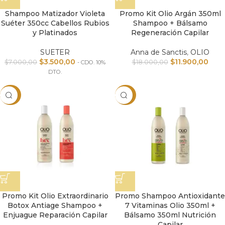
Shampoo Matizador Violeta
Promo Kit Olio Argán 350ml
Suéter 350cc Cabellos Rubios
Shampoo + Bálsamo
y Platinados
Regeneración Capilar
SUETER
Anna de Sanctis
,
OLIO
$
3.500,00
$
11.900,00
$
7.000,00
$
18.000,00
- CDO. 10%
DTO.
-34%
-34%
Promo Kit Olio Extraordinario
Promo Shampoo Antioxidante
Botox Antiage Shampoo +
7 Vitaminas Olio 350ml +
Enjuague Reparación Capilar
Bálsamo 350ml Nutrición
Capilar