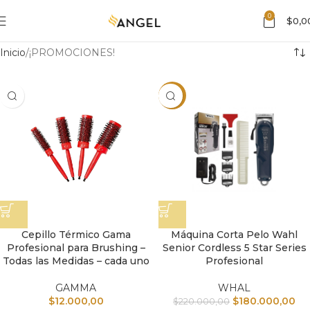
0
$
0,0
Inicio
¡PROMOCIONES!
-18%
Cepillo Térmico Gama
Máquina Corta Pelo Wahl
Profesional para Brushing –
Senior Cordless 5 Star Series
Todas las Medidas – cada uno
Profesional
GAMMA
WHAL
$
12.000,00
$
180.000,00
$
220.000,00