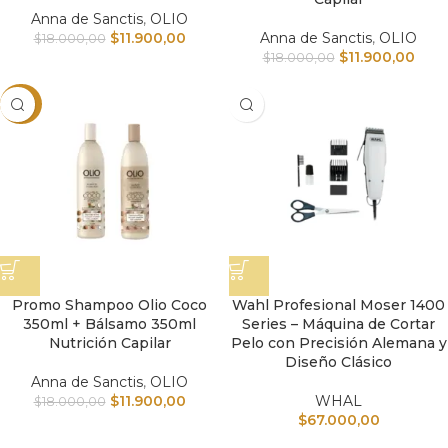
Anna de Sanctis
,
OLIO
$
11.900,00
Anna de Sanctis
,
OLIO
$
18.000,00
$
11.900,00
$
18.000,00
-34%
Promo Shampoo Olio Coco
Wahl Profesional Moser 1400
350ml + Bálsamo 350ml
Series – Máquina de Cortar
Nutrición Capilar
Pelo con Precisión Alemana y
Diseño Clásico
Anna de Sanctis
,
OLIO
$
11.900,00
WHAL
$
18.000,00
$
67.000,00