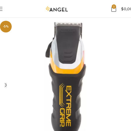
0
$
0,0
-5%