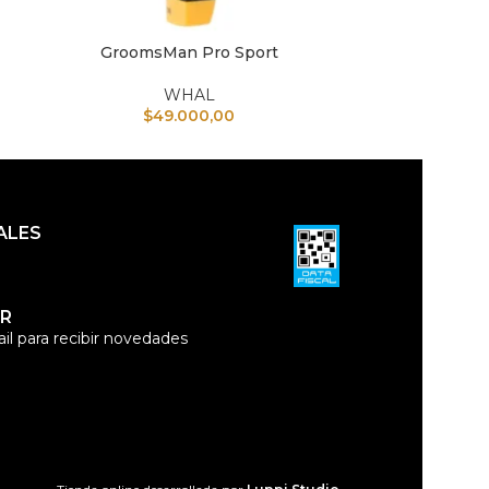
GroomsMan Pro Sport
Ra
AÑADIR AL CARRITO
AÑADIR AL CAR
WHAL
$
49.000,00
$
ALES
R
il para recibir novedades