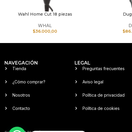
Wahl Home Cut 18 piezas
Dug
AÑADIR AL CARRITO
AÑADIR AL CARRI
WHAL
D
$
36.000,00
$
86
NAVEGACIÓN
LEGAL
Tienda
Preguntas frecuentes
¿Cómo comprar?
Aviso legal
Nosotros
Política de privacidad
Contacto
Política de cookies