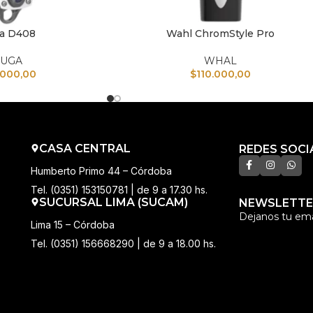
a D408
Wahl ChromStyle Pro
TO
AÑADIR AL CARRITO
UGA
WHAL
.000,00
$
110.000,00
CASA CENTRAL
REDES SOCI
Humberto Primo 44 – Córdoba
Tel. (0351) 153150781 | de 9 a 17.30 hs.
SUCURSAL LIMA (SUCAM)
NEWSLETTE
Dejanos tu ema
Lima 15 – Córdoba
Tel. (0351) 156668290 | de 9 a 18.00 hs.