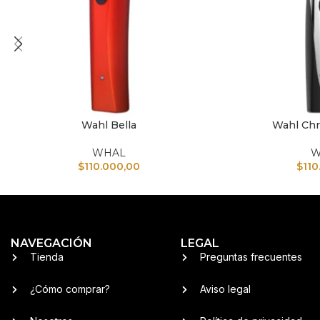
Wahl Bella
Wahl Chr
AÑADIR AL CARRITO
AÑADIR AL CARRI
WHAL
W
$
110.000,00
$
110
NAVEGACIÓN
LEGAL
Tienda
Preguntas frecuentes
¿Cómo comprar?
Aviso legal