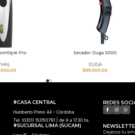
omStyle Pro
Secador Duga 3000
TO
AÑADIR AL CARRITO
HAL
DUGA
.000,00
$
99.000,00
CASA CENTRAL
REDES SOCI
Humberto Primo 44 – Córdoba
Tel. (0351) 153150781 | de 9 a 17.30 hs.
SUCURSAL LIMA (SUCAM)
NEWSLETTE
Dejanos tu ema