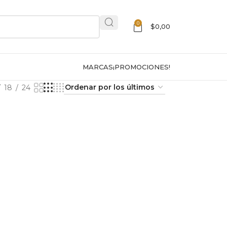
0
$
0,00
MARCAS
¡PROMOCIONES!
18
24