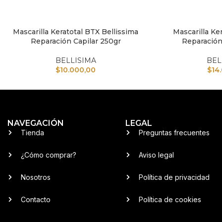
Mascarilla Keratotal BTX Bellissima
Mascarilla Ker
AÑADIR AL CARRITO
AÑADIR AL CARRI
Reparación Capilar 250gr
Reparación
BELLISIMA
BEL
$
10.000,00
$
14
NAVEGACIÓN
LEGAL
Tienda
Preguntas frecuentes
¿Cómo comprar?
Aviso legal
Nosotros
Política de privacidad
Contacto
Política de cookies