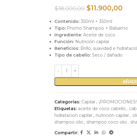
$
11.900,00
$
18.000,00
Contenido:
350ml + 350ml
Tipo:
Promo Shampoo + Bálsamo
Ingrediente:
Aceite de coco
Función:
Nutrición capilar
Beneficios:
Brillo, suavidad e hidrataci
Tipo de cabello:
Seco / dañado
AÑADI
Categorías:
Capilar
,
¡PROMOCIONES!
Etiquetas:
aceite de coco cabello
,
cab
hidratacion capilar
,
nutrición capilar
,
ol
shampoo olio
,
shampoo coco olio
,
sh
Compartir: