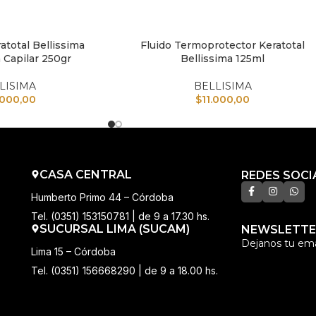
atotal Bellissima
Fluido Termoprotector Keratotal
TO
AÑADIR AL CARRITO
 Capilar 250gr
Bellissima 125ml
LISIMA
BELLISIMA
.000,00
$
11.000,00
CASA CENTRAL
REDES SOCI
Humberto Primo 44 – Córdoba
Tel. (0351) 153150781 | de 9 a 17.30 hs.
SUCURSAL LIMA (SUCAM)
NEWSLETTE
Dejanos tu ema
Lima 15 – Córdoba
Tel. (0351) 156668290 | de 9 a 18.00 hs.