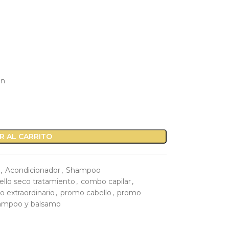
ón
R AL CARRITO
,
Acondicionador
,
Shampoo
ello seco tratamiento
,
combo capilar
,
io extraordinario
,
promo cabello
,
promo
ampoo y balsamo