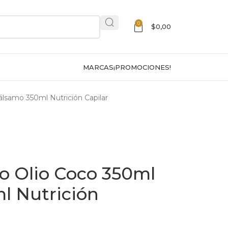
0
$
0,00
MARCAS
¡PROMOCIONES!
samo 350ml Nutrición Capilar
 Olio Coco 350ml
l Nutrición