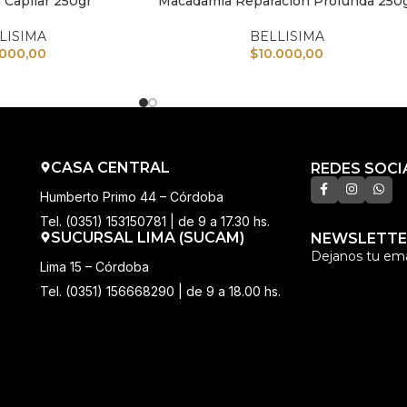
 Capilar 250gr
Macadamia Reparación Profunda 250
LISIMA
BELLISIMA
.000,00
$
10.000,00
CASA CENTRAL
REDES SOCI
Humberto Primo 44 – Córdoba
Tel. (0351) 153150781 | de 9 a 17.30 hs.
SUCURSAL LIMA (SUCAM)
NEWSLETTE
Dejanos tu ema
Lima 15 – Córdoba
Tel. (0351) 156668290 | de 9 a 18.00 hs.