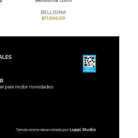
gr
Bellissima 125ml
B
BELLISIMA
$
11.000,00
ALES
R
il para recibir novedades
Tienda online desarrollada por
Luppi Studio