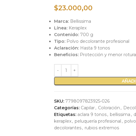
$
23.000,00
Marca:
Bellissima
Línea:
Keraplex
Contenido:
700 g
Tipo:
Polvo decolorante profesional
Aclaración:
Hasta 9 tonos
Beneficios:
Protección y menor rotura 
AÑADI
SKU:
7798097823925-026
Categorías:
Capilar
,
Coloración
,
Decol
Etiquetas:
aclara 9 tonos
,
bellissima
,
d
keraplex
,
peluquería profesional
,
polvo
decolorantes
,
rubios extremos