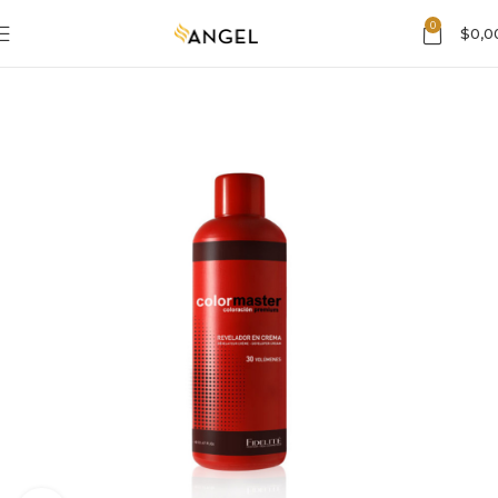
0
$
0,0