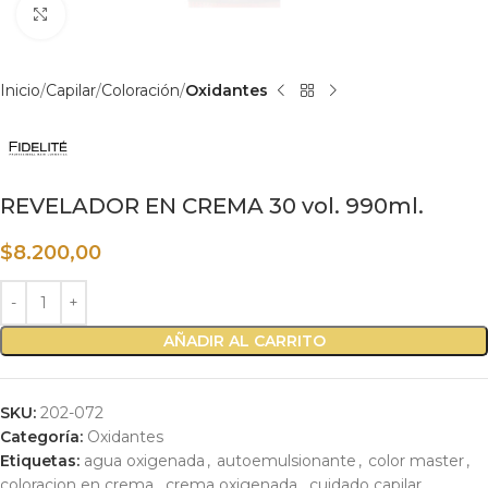
Haga clic para ampliar
Inicio
Capilar
Coloración
Oxidantes
REVELADOR EN CREMA 30 vol. 990ml.
$
8.200,00
AÑADIR AL CARRITO
SKU:
202-072
Categoría:
Oxidantes
Etiquetas:
agua oxigenada
,
autoemulsionante
,
color master
,
coloracion en crema
,
crema oxigenada
,
cuidado capilar
,