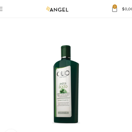
0
$
0,0