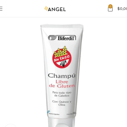
0
$
0,0