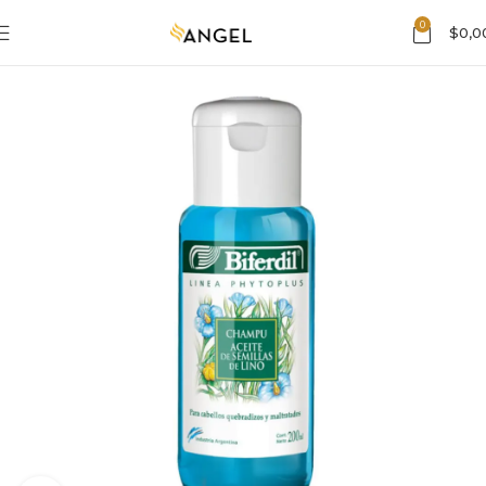
0
$
0,0