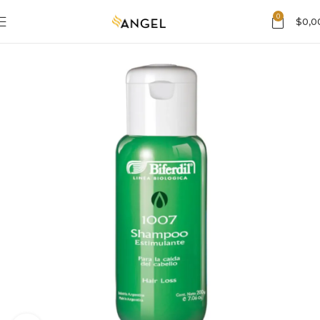
0
$
0,0