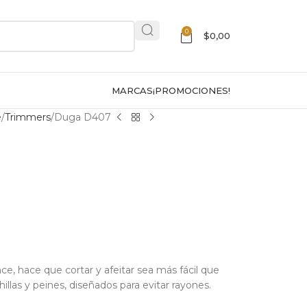
0
$
0,00
MARCAS
¡PROMOCIONES!
e
Trimmers
Duga D407
nce, hace que cortar y afeitar sea más fácil que
llas y peines, diseñados para evitar rayones.