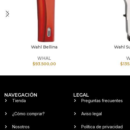
Wahl Bellina
Wahl S
AÑADIR AL CARRITO
AÑADIR AL CARRI
WHAL
W
$
93.500,00
$
135
NAVEGACIÓN
LEGAL
Tienda
Preguntas frecuentes
¿Cómo comprar?
Aviso legal
Nosotros
Política de privacidad