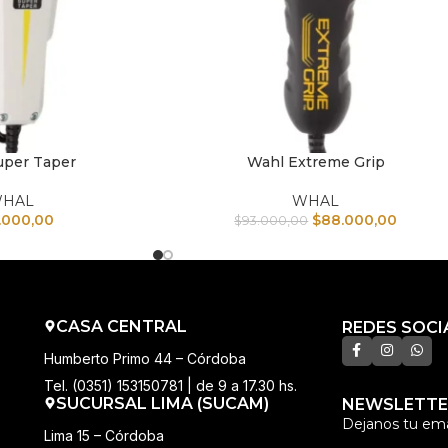
uper Taper
Wahl Extreme Grip
TO
AÑADIR AL CARRITO
HAL
WHAL
.000,00
$
88.000,00
$
93.000,00
CASA CENTRAL
REDES SOCI
Humberto Primo 44 – Córdoba
Tel. (0351) 153150781 | de 9 a 17.30 hs.
SUCURSAL LIMA (SUCAM)
NEWSLETTE
Dejanos tu ema
Lima 15 – Córdoba