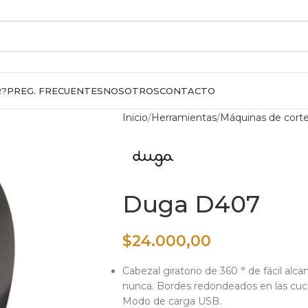
R?
PREG. FRECUENTES
NOSOTROS
CONTACTO
Inicio
Herramientas
Máquinas de cort
Duga D407
$
24.000,00
Cabezal giratorio de 360 ° de fácil alca
nunca. Bordes redondeados en las cuchi
Modo de carga USB.