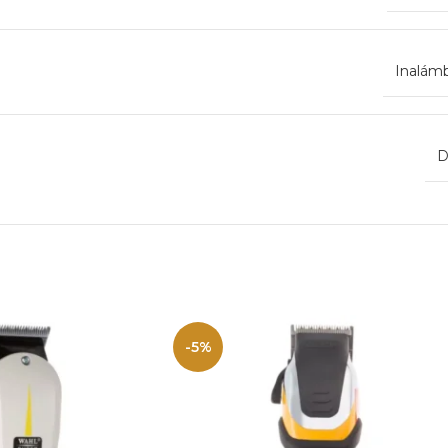
Inalámb
D
-5%