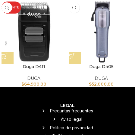
CALIENTE
Duga D411
Duga D405
DUGA
DUGA
$
64.900,00
$
52.000,00
LEGAL
Preguntas frecuentes
Aviso legal
Política de privacidad