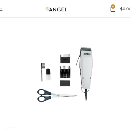
0
$
0,0