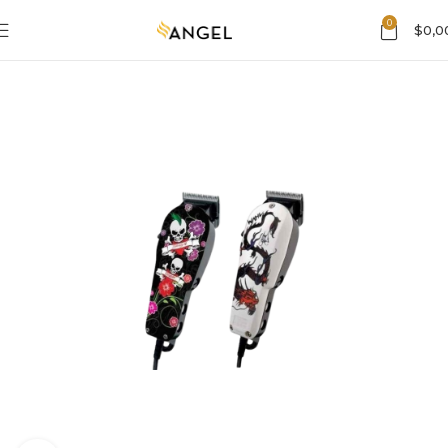
0
$
0,0