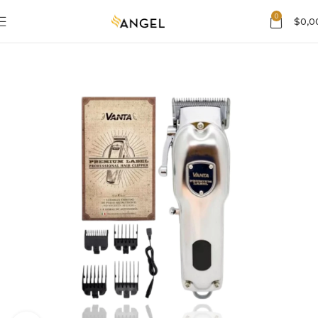
0
$
0,0