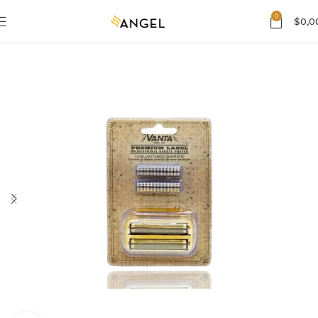
0
$
0,0