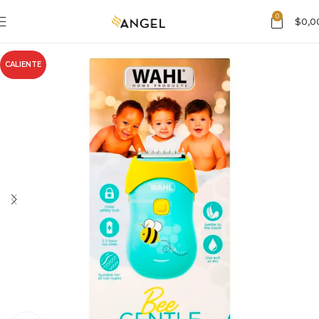
0
$
0,0
CALIENTE