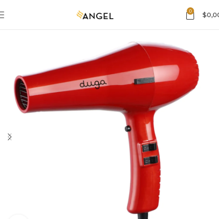
0
$
0,0