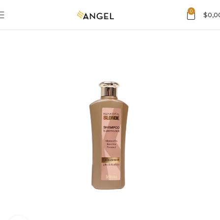
0
$
0,0