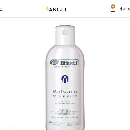
0
$
0,0