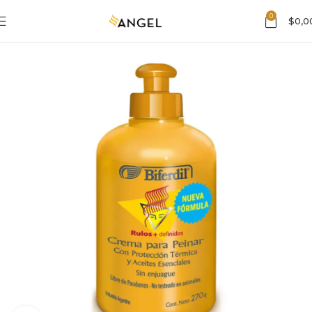
0
$
0,0