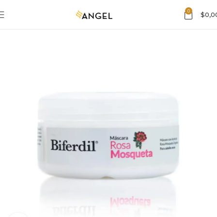
0
$
0,0