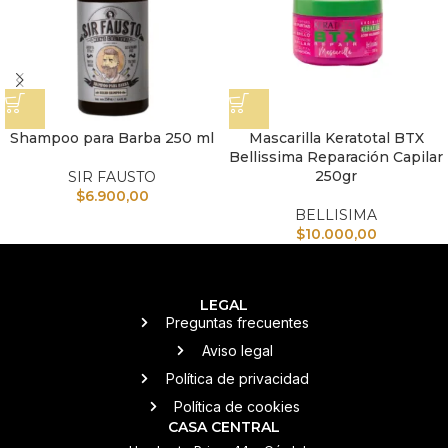
Shampoo para Barba 250 ml
Mascarilla Keratotal BTX
Bellissima Reparación Capilar
250gr
SIR FAUSTO
$
6.900,00
BELLISIMA
$
10.000,00
LEGAL
Preguntas frecuentes
Aviso legal
Política de privacidad
Política de cookies
CASA CENTRAL