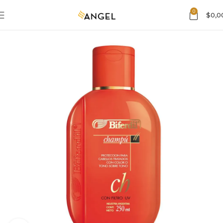
0
$
0,0