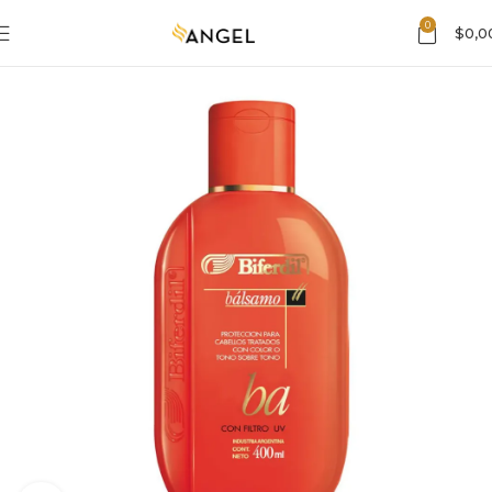
0
$
0,0