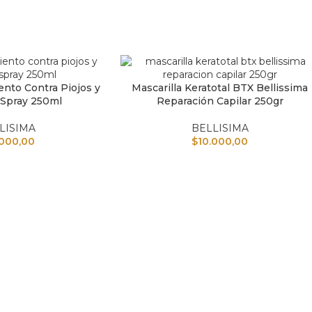
ento Contra Piojos y
Mascarilla Keratotal BTX Bellissima
TO
AÑADIR AL CARRITO
 Spray 250ml
Reparación Capilar 250gr
LISIMA
BELLISIMA
.000,00
$
10.000,00