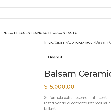
R?
PREG. FRECUENTES
NOSOTROS
CONTACTO
Inicio
Capilar
Acondicionador
Balsam C
Balsam Cerami
$
15.000,00
Su fórmula extra desenredante conti
restituyendo el cemento intercelular a l
brillante.