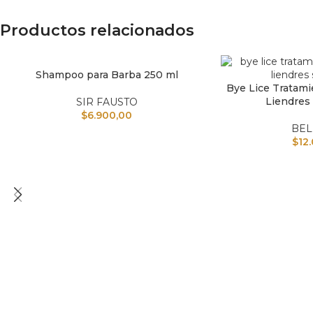
Productos relacionados
Shampoo para Barba 250 ml
AÑADIR AL CARRITO
Bye Lice Tratami
AÑADIR AL CARRI
Liendres
SIR FAUSTO
$
6.900,00
BEL
$
12