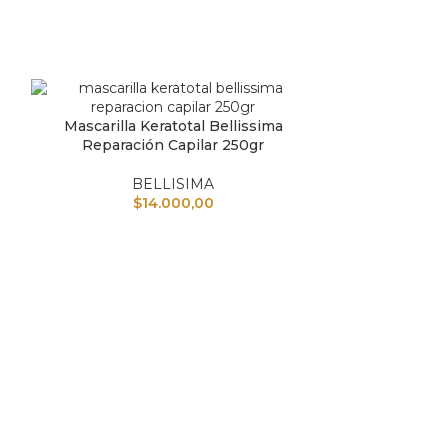
Mascarilla Keratotal Bellissima
AÑADIR AL CARRITO
Reparación Capilar 250gr
BELLISIMA
$
14.000,00
Shampoo Bel
AÑADIR AL CAR
B