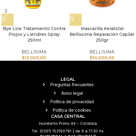
Bye Lice Tratamiento Contra
Mascarilla Keratotal
Piojos y Liendres Spray
Bellissima Reparación Capilar
250ml
250gr
BELLISIMA
BELLISIMA
$
12.000,00
$
14.000,00
LEGAL
Preguntas frecuentes
Aviso legal
Política de privacidad
Política de cookies
CASA CENTRAL
Humberto Primo 44 – Córdoba
Tel. (0351) 153150781 | de 9 a 17.30 hs.