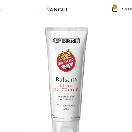
0
$
0,0