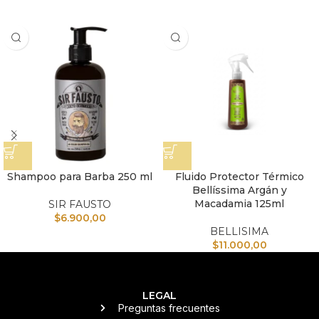
Shampoo para Barba 250 ml
Fluido Protector Térmico
Bellíssima Argán y
Macadamia 125ml
SIR FAUSTO
$
6.900,00
BELLISIMA
$
11.000,00
LEGAL
Preguntas frecuentes