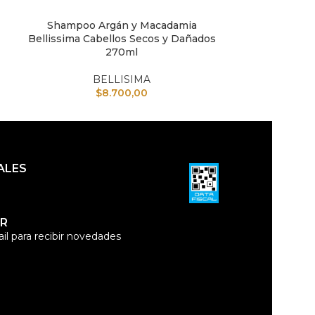
Shampoo Argán y Macadamia
Shampoo Kerat
AÑADIR AL CARRITO
AÑADIR AL CAR
Bellissima Cabellos Secos y Dañados
270ml
B
BELLISIMA
$
8.700,00
ALES
R
il para recibir novedades