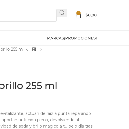
0
$
0,00
MARCAS
¡PROMOCIONES!
rillo 255 ml
rillo 255 ml
evitalizante, actúan de raíz a punta reparando
y aportan nutrición plena, devolviendo al
avidad de seda y brillo mágico a tu pelo día tras