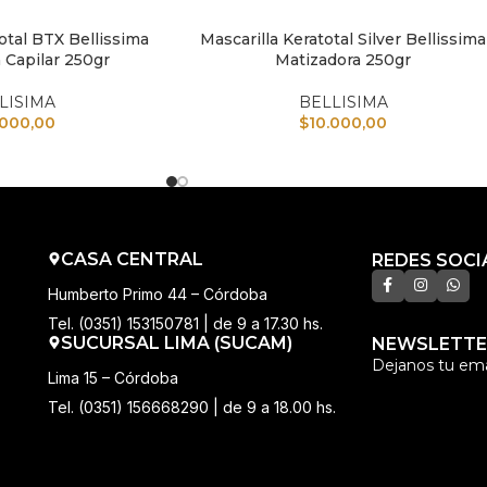
otal BTX Bellissima
Mascarilla Keratotal Silver Bellissima
TO
AÑADIR AL CARRITO
 Capilar 250gr
Matizadora 250gr
LISIMA
BELLISIMA
.000,00
$
10.000,00
CASA CENTRAL
REDES SOCI
Humberto Primo 44 – Córdoba
Tel. (0351) 153150781 | de 9 a 17.30 hs.
SUCURSAL LIMA (SUCAM)
NEWSLETTE
Dejanos tu ema
Lima 15 – Córdoba
Tel. (0351) 156668290 | de 9 a 18.00 hs.