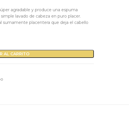
a súper agradable y produce una espuma
simple lavado de cabeza en puro placer.
ral sumamente placentera que deja el cabello
R AL CARRITO
oo