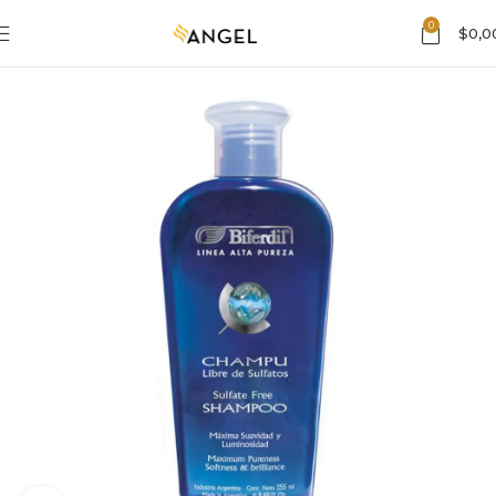
0
$
0,0