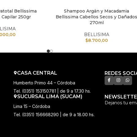
atotal Bellissima
Shampoo Argán y Macadamia
TO
AÑADIR AL CARRITO
 Capilar 250gr
Bellissima Cabellos Secos y Dañado
270ml
LISIMA
.000,00
BELLISIMA
$
8.700,00
CASA CENTRAL
REDES SOCI
Humberto Primo 44 – Córdoba
Tel. (0351) 153150781 | de 9 a 17.30 hs.
SUCURSAL LIMA (SUCAM)
NEWSLETTE
Dejanos tu ema
Lima 15 – Córdoba
Tel. (0351) 156668290 | de 9 a 18.00 hs.