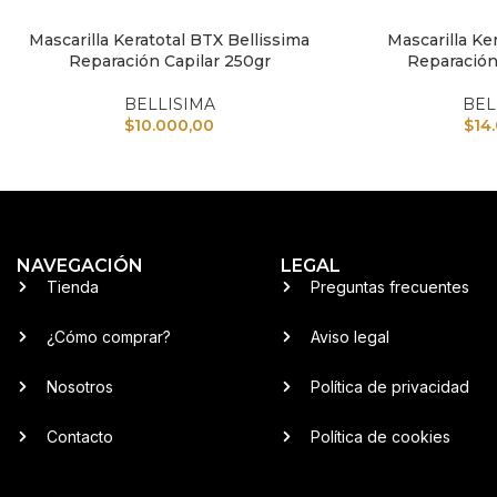
Mascarilla Keratotal BTX Bellissima
Mascarilla Ker
AÑADIR AL CARRITO
AÑADIR AL CARRI
Reparación Capilar 250gr
Reparación
BELLISIMA
BEL
$
10.000,00
$
14
NAVEGACIÓN
LEGAL
Tienda
Preguntas frecuentes
¿Cómo comprar?
Aviso legal
Nosotros
Política de privacidad
Contacto
Política de cookies