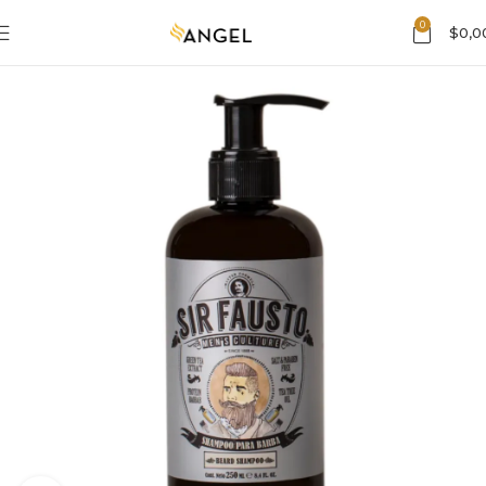
0
$
0,0