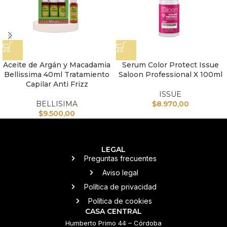
Aceite de Argán y Macadamia
Serum Color Protect Issue
Bellissima 40ml Tratamiento
Saloon Professional X 100ml
Capilar Anti Frizz
ISSUE
BELLISIMA
$
8.970,00
$
9.500,00
LEGAL
Preguntas frecuentes
Aviso legal
Política de privacidad
Política de cookies
CASA CENTRAL
Humberto Primo 44 – Córdoba