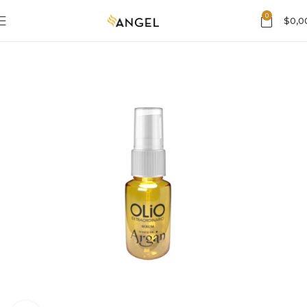
0
$
0,0