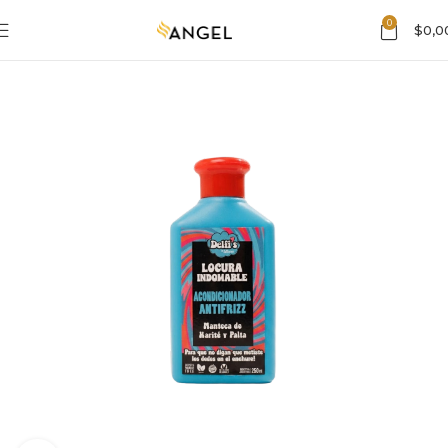
0
$
0,0